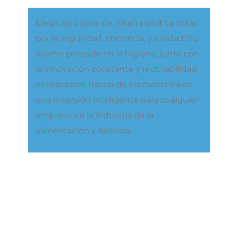
Elegir los cubos de Vikan significa optar
por la seguridad, eficiencia, y calidad. Su
diseño pensado en la higiene, junto con
la innovación constante y la durabilidad
excepcional, hacen de los cubos Vikan
una inversión inteligente para cualquier
empresa en la industria de la
alimentación y bebidas.
En Julio Criado, distribuidores de
Vikan, ofrecemos una amplia gama de
utensilios y soluciones para desagües
que han demostrado su eficacia en